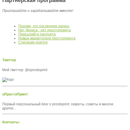
Партнерская программа
Приглашайте и зарабатывайте вместе!
Похоже, это последняя запись
Нет Дениса - нет простопринта
Присылайте паспорта
Новые маркетологи простопринта
Списание роялти
Твиттер
Мой твиттер: @oprostoprint
оПростоПринт:
Первый персональный блог о prostoprint: секреты, советы и многое
другое...
Контакты: