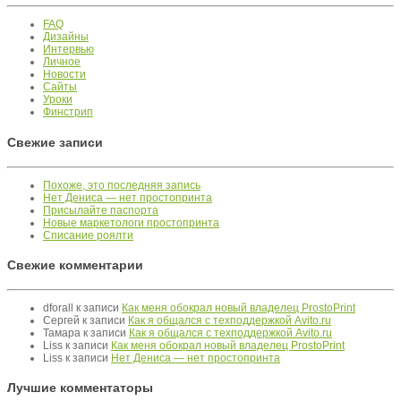
FAQ
Дизайны
Интервью
Личное
Новости
Сайты
Уроки
Финстрип
Свежие записи
Похоже, это последняя запись
Нет Дениса — нет простопринта
Присылайте паспорта
Новые маркетологи простопринта
Списание роялти
Свежие комментарии
dforall к записи
Как меня обокрал новый владелец ProstoPrint
Сергей к записи
Как я общался с техподдержкой Avito.ru
Тамара к записи
Как я общался с техподдержкой Avito.ru
Liss к записи
Как меня обокрал новый владелец ProstoPrint
Liss к записи
Нет Дениса — нет простопринта
Лучшие комментаторы