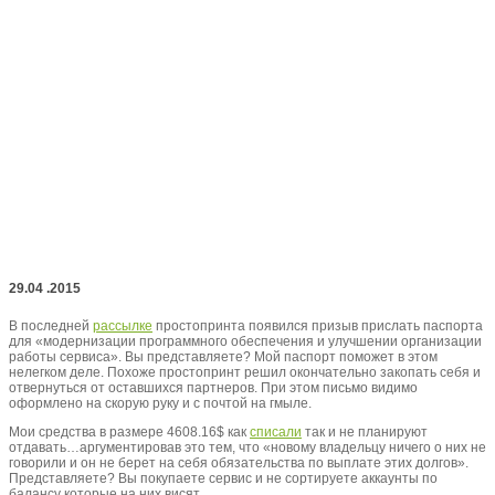
29.04 .2015
В последней
рассылке
простопринта появился призыв прислать паспорта
для «модернизации программного обеспечения и улучшении организации
работы сервиса». Вы представляете? Мой паспорт поможет в этом
нелегком деле. Похоже простопринт решил окончательно закопать себя и
отвернуться от оставшихся партнеров. При этом письмо видимо
оформлено на скорую руку и с почтой на гмыле.
Мои средства в размере 4608.16$ как
списали
так и не планируют
отдавать…аргументировав это тем, что «новому владельцу ничего о них не
говорили и он не берет на себя обязательства по выплате этих долгов».
Представляете? Вы покупаете сервис и не сортируете аккаунты по
балансу которые на них висят.