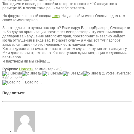
Так видимо и последние копейки которые капают с ~10 аккаунтов в
размере 8$ в месяц тоже решили себе оставить.
На форуме я первый создал
тему
. На данный момент Олесь не дал там
своих комментариев.
Знаете для чего нужны паспорта? Если вдруг ВарнерБразерс, Смешарики
либо другая организация предъявит иск простопринту счет в миллион
долларов за нарушение авторских прав, простопринт внезапно найдет
козла отпущения в виде вас. И скажет суду — а у нас вот тут паспорт
завалялся…именно этот человек и есть нарушитель.
Хотя я думаю и вы сможете сказать в этом случае: я купил этот аккаунт у
*** и даже не смотрел в него. Как поступила администрация с «долгами»
партнеров.
И партнеры ли мы сейчас…
Рубрика:
Новости
Комментарии:
3
(
1
votes, average:
5,00
out of 5)
Loading ...
Поделиться: